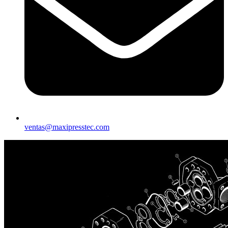
ventas@maxipresstec.com