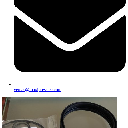
ventas@maxipresstec.com