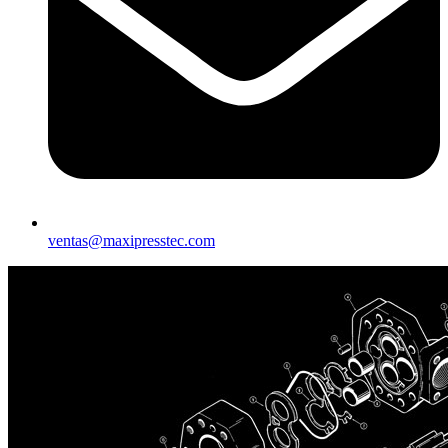
ventas@maxipresstec.com