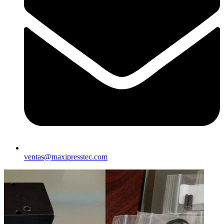
ventas@maxipresstec.com