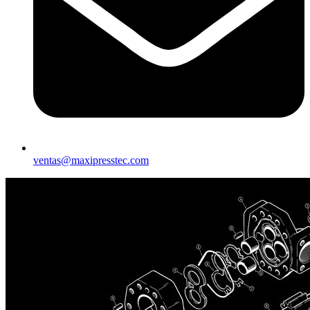
ventas@maxipresstec.com