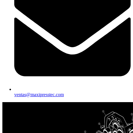
ventas@maxipresstec.com