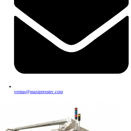
ventas@maxipresstec.com