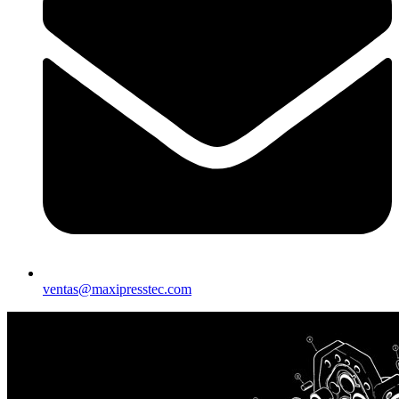
ventas@maxipresstec.com