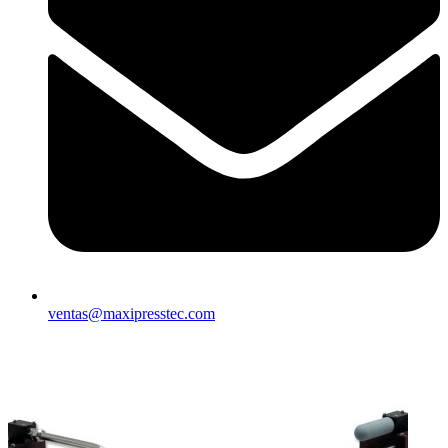
ventas@maxipresstec.com