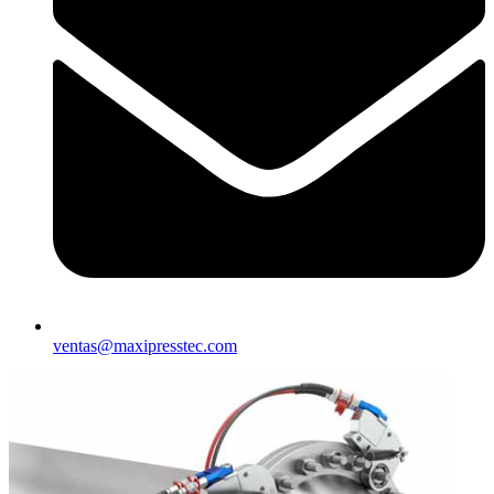
ventas@maxipresstec.com