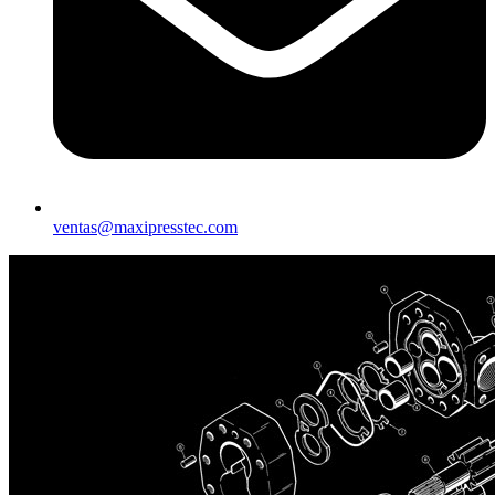
ventas@maxipresstec.com