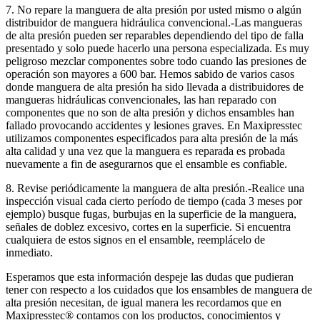
7. No repare la manguera de alta presión por usted mismo o algún
distribuidor de manguera hidráulica convencional.-Las mangueras
de alta presión pueden ser reparables dependiendo del tipo de falla
presentado y solo puede hacerlo una persona especializada. Es muy
peligroso mezclar componentes sobre todo cuando las presiones de
operación son mayores a 600 bar. Hemos sabido de varios casos
donde manguera de alta presión ha sido llevada a distribuidores de
mangueras hidráulicas convencionales, las han reparado con
componentes que no son de alta presión y dichos ensambles han
fallado provocando accidentes y lesiones graves. En Maxipresstec
utilizamos componentes especificados para alta presión de la más
alta calidad y una vez que la manguera es reparada es probada
nuevamente a fin de asegurarnos que el ensamble es confiable.
8. Revise periódicamente la manguera de alta presión.-Realice una
inspección visual cada cierto período de tiempo (cada 3 meses por
ejemplo) busque fugas, burbujas en la superficie de la manguera,
señales de doblez excesivo, cortes en la superficie. Si encuentra
cualquiera de estos signos en el ensamble, reemplácelo de
inmediato.
Esperamos que esta información despeje las dudas que pudieran
tener con respecto a los cuidados que los ensambles de manguera de
alta presión necesitan, de igual manera les recordamos que en
Maxipresstec® contamos con los productos, conocimientos y