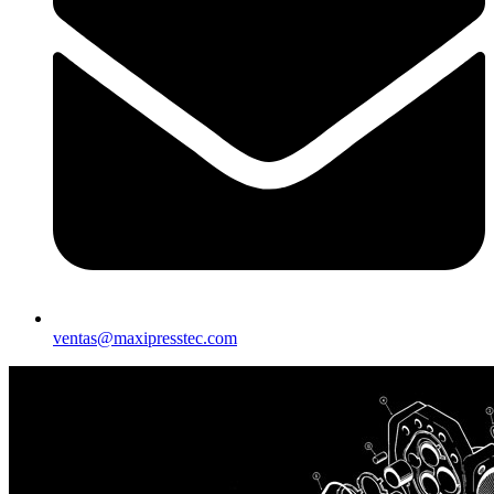
ventas@maxipresstec.com