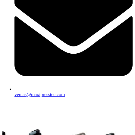
ventas@maxipresstec.com