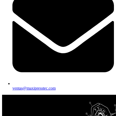
ventas@maxipresstec.com