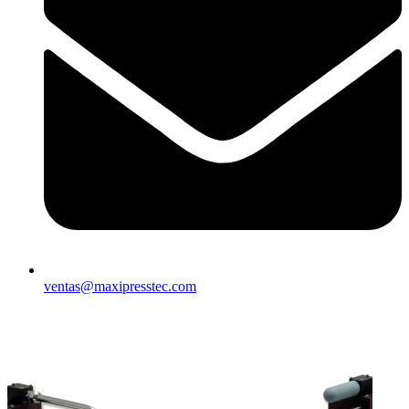
ventas@maxipresstec.com