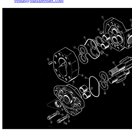
ventas@maxipresstec.com