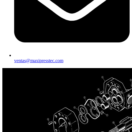
ventas@maxipresstec.com