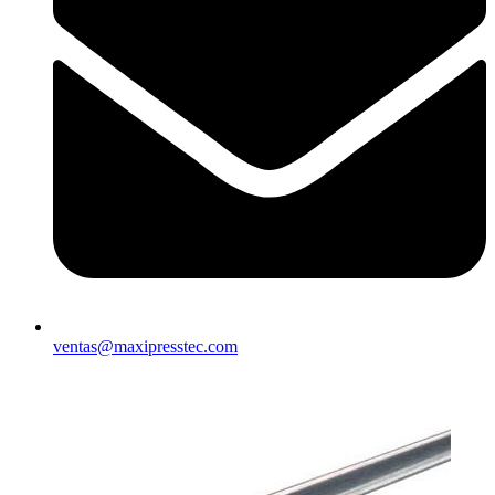
ventas@maxipresstec.com