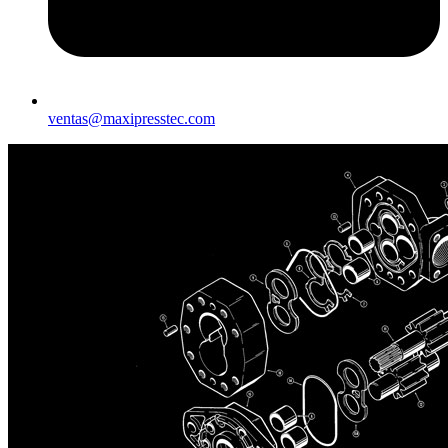
ventas@maxipresstec.com