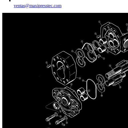
ventas@maxipresstec.com