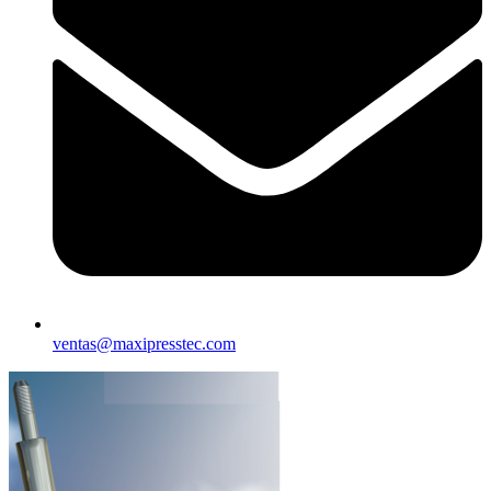
ventas@maxipresstec.com