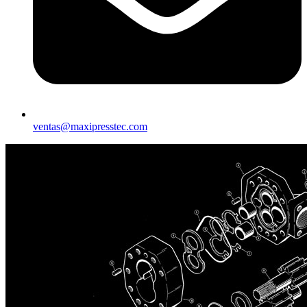
ventas@maxipresstec.com