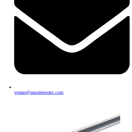
ventas@maxipresstec.com