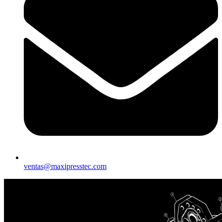
ventas@maxipresstec.com