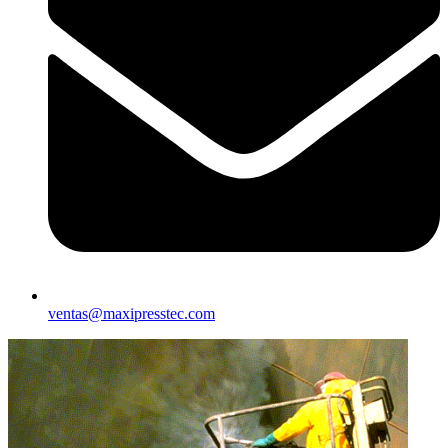
ventas@maxipresstec.com