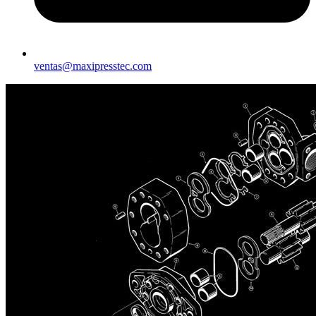
ventas@maxipresstec.com