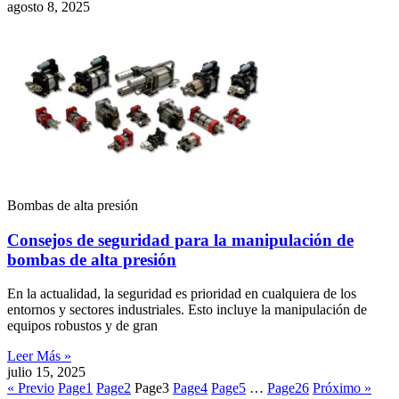
agosto 8, 2025
Bombas de alta presión
Consejos de seguridad para la manipulación de
bombas de alta presión
En la actualidad, la seguridad es prioridad en cualquiera de los
entornos y sectores industriales. Esto incluye la manipulación de
equipos robustos y de gran
Leer Más »
julio 15, 2025
« Previo
Page
1
Page
2
Page
3
Page
4
Page
5
…
Page
26
Próximo »